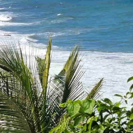
Medellin -> Nuqui
Nuqui -> Medellin -> Guatape ->
Medellin
Medellin -> Santa Marta
Santa Marta -> Palomino
Palomino -> Cartagena
Cartagena -> Bogota -> Leticia
Leticia -> Bogota -> Amsterdam ->
Luxembourg