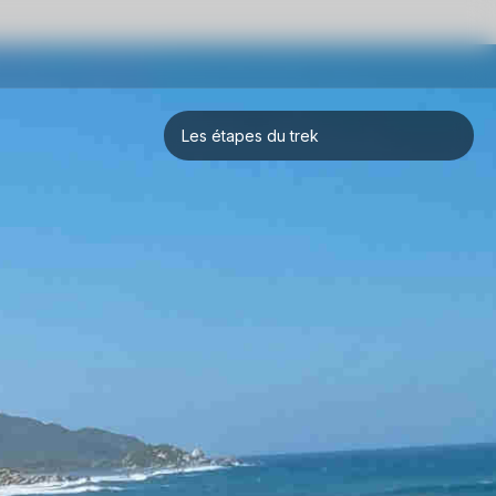
Les étapes du trek
Luxembourg -> Amsterdam -> Bogota
Bogota -> Peirera -> Salento -> Valle
de Cocora
Salento -> Armenia -> Neiva ->
Villavieja -> Desierto de Tatacoa
Villavieja -> Medellin