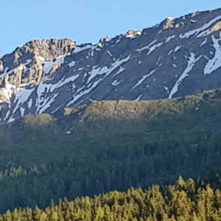
Étape 14
Col de la Flüela > Tschierv