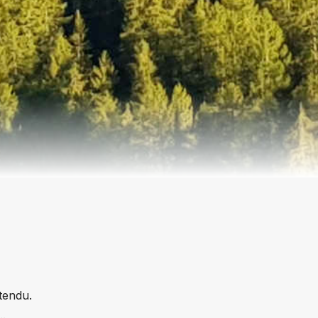
tendu.
..