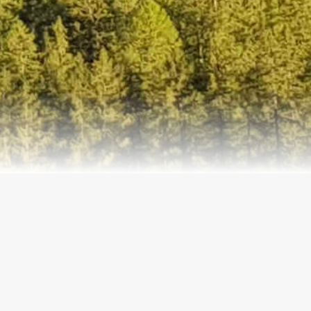
Lidi di Comacchio > Lido di Dante
Lido di Dante > Cesenatico
Cesenatico > Bellariva
Bellariva > Cattabrighe
Cattabrighe > Marotta
Marotta > Falconara Marittima
Falconara Marittima > Sirolo
Sirolo > Porto Civitanova
Porto Civitanova > Cupra Marittima
Cupra Marittima > Giulianova