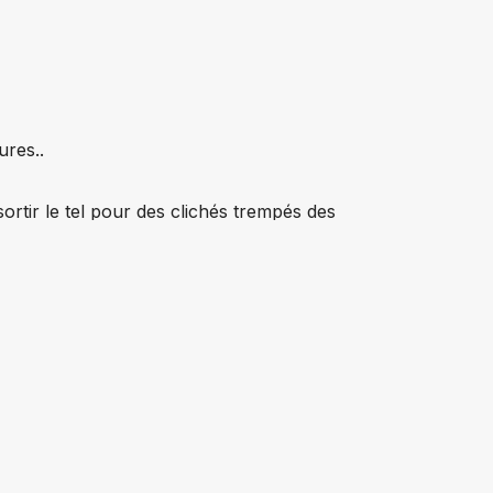
Giulianova > Silvi
Silvi > Alanno
ures..
Alanno > Villa Santa Lucia degli
Abruzzi
ortir le tel pour des clichés trempés des
vais temps qui nous alourdi et dont l'humidité