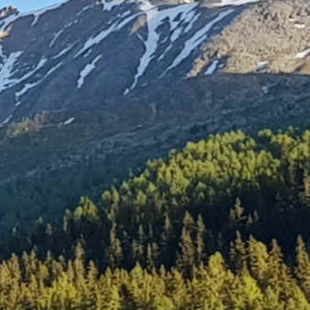
Badesee Whyl > Oberried
Oberried > Ühlingen
Ühlingen > Oberembrach
Oberembrach > Eschenbach
Eschenbach > Waldstadt
Waldstadt > Jenaz
Jenaz > Col de la Flüela
Col de la Flüela > Tschierv
Tschierv > Corzes