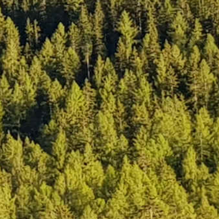
Corzes > Sinigo
Sinigo > Montagna
Montagna > Passo Manghen
Passo Manghen > Martincelli
Martincelli > Belvedere
Belvedere > Ponte San Nicolò
Ponte San Nicolò > San Martino di
Venezze
San Martino di Venezze > Crociara
Crociara > Lidi di Comacchio