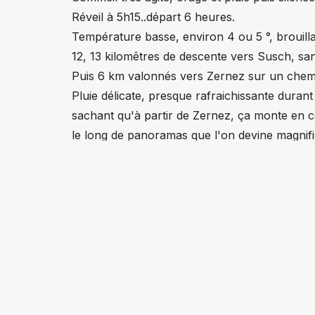
Réveil à 5h15..départ 6 heures.
Température basse, environ 4 ou 5 °, brouillard
12, 13 kilomêtres de descente vers Susch, sans
Puis 6 km valonnés vers Zernez sur un chemi
Pluie délicate, presque rafraichissante durant
sachant qu'à partir de Zernez, ça monte en co
le long de panoramas que l'on devine magnifiq
nuages qui nous entourent.
C'est une étape difficile, par sa longueur et
nous pénêtre jusqu'aux os.
Un soleil étouffant clos le trajet lors des 2 d
Heureusement, les 3 jours qui suivent seront
Maintenant, on se change et un petit café pou
Adelio : 46 km / Cumul 576 km
Franco : 34 km / Cumul 434 km