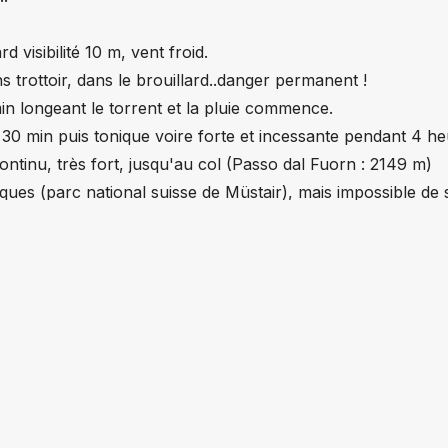
 visibilité 10 m, vent froid.
 trottoir, dans le brouillard..danger permanent !
n longeant le torrent et la pluie commence.
 30 min puis tonique voire forte et incessante pendant 4 he
ntinu, très fort, jusqu'au col (Passo dal Fuorn : 2149 m)
ues (parc national suisse de Müstair), mais impossible de s
 son dénivelé en seconde partie, mais surtout à cause du mau
ernières heures pour bien finir et arriver dans Tschierv.
 majoritairement en descente douce..
r le moral.