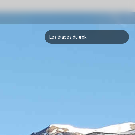
Les étapes du trek
Longlaville > Joeuf
Joeuf > Pontoy
Pontoy > Lezey
Lezey > Étang de Thiaville
Étang de Thiaville > Steige
Steige > Badesee Whyl