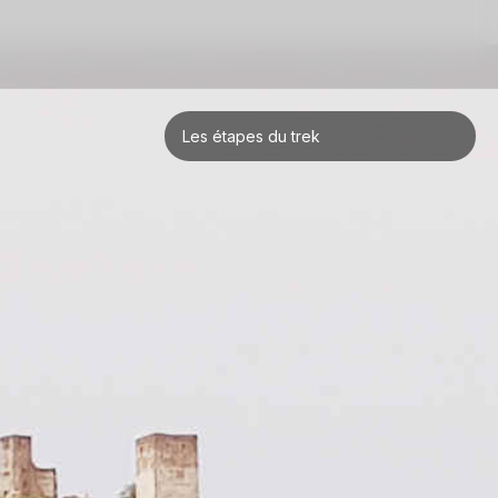
Les étapes du trek
Longlaville > Joeuf
Joeuf > Pontoy
Pontoy > Lezey
Lezey > Étang de Thiaville
Étang de Thiaville > Steige
Steige > Badesee Whyl