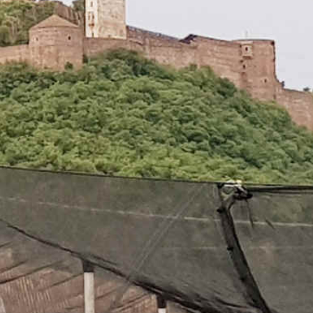
Badesee Whyl > Oberried
Oberried > Ühlingen
Ühlingen > Oberembrach
Oberembrach > Eschenbach
Eschenbach > Waldstadt
Waldstadt > Jenaz
Jenaz > Col de la Flüela
Col de la Flüela > Tschierv
Tschierv > Corzes