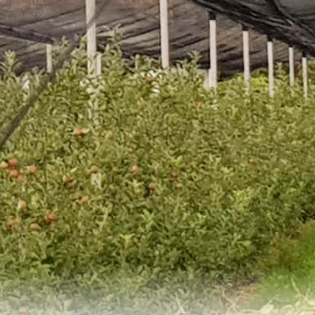
Corzes > Sinigo
Sinigo > Montagna
Montagna > Passo Manghen
Passo Manghen > Martincelli
Martincelli > Belvedere
Belvedere > Ponte San Nicolò
Ponte San Nicolò > San Martino di
Venezze
San Martino di Venezze > Crociara
Crociara > Lidi di Comacchio