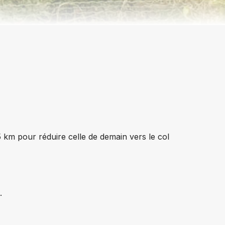
Lidi di Comacchio > Lido di Dante
Lido di Dante > Cesenatico
Cesenatico > Bellariva
Bellariva > Cattabrighe
Cattabrighe > Marotta
Marotta > Falconara Marittima
5 km pour réduire celle de demain vers le col
Falconara Marittima > Sirolo
Sirolo > Porto Civitanova
.
Porto Civitanova > Cupra Marittima
Cupra Marittima > Giulianova