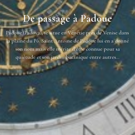
De passage à Padoue
Padoue (Padova), se situe en Vénétie près de Venise dans
la plaine du Pô. Saint Antoine de Padoue lui en a donné
son nom mais elle mérite d'être connue pour sa
quiétude et son jardin botanique entre autres...