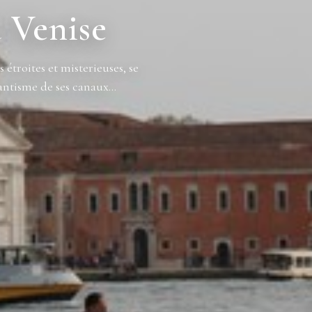
 Venise
étroites et misterieuses, se
ntisme de ses canaux...