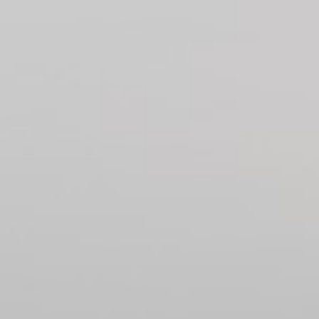
Scavolino
Todi
Umbria
Venise
Verone
Padova