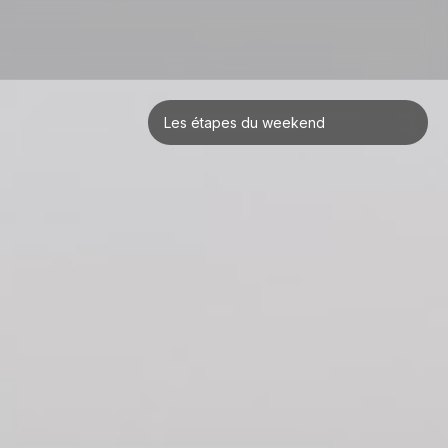
Les étapes du weekend
Ravenna
Bologna
Pennabilli
Assisi
Perugia
Roma