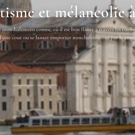
isme et mélancolie à
 mondialement connu, où il est bon flâner à travers les ruelles 
 d'une cour ou se laisser emporter nonchalemment par le roma