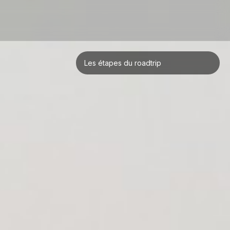
Les étapes du roadtrip
San Francisco
Yosemite
Death Valley
Las Vegas
Flagstaff
Grand Canyon