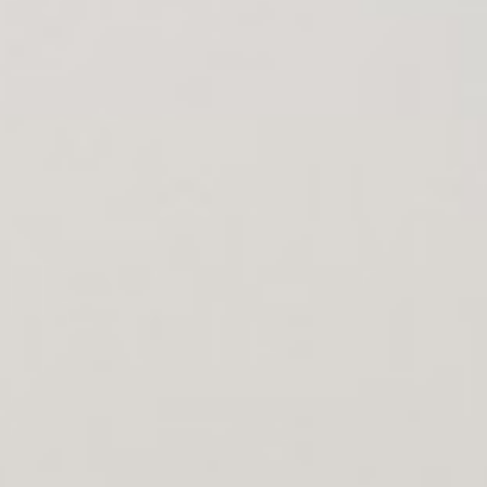
Antelope Canyon
Zion National Park
Bryce Canyon
Salt Lake City
Denver
Chicago - Kokomo
New York City