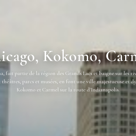
icago, Kokomo, Car
 fait partie de la région des Grands Lacs et baigne sur les ri
x théâtres, parcs et musées, en font une ville majestueuse et 
Kokomo et Carmel sur la route d'Indianapolis.