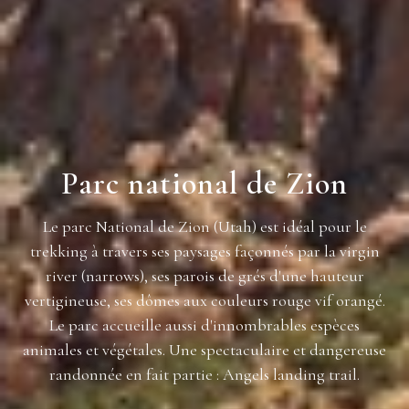
Parc national de Zion
Le parc National de Zion (Utah) est idéal pour le
trekking à travers ses paysages façonnés par la virgin
river (narrows), ses parois de grés d'une hauteur
vertigineuse, ses dômes aux couleurs rouge vif orangé.
Le parc accueille aussi d'innombrables espèces
animales et végétales. Une spectaculaire et dangereuse
randonnée en fait partie : Angels landing trail.