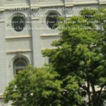
Salt Lake City est la capitale de l'état d'Utah. Elle est
connue pour ses montagnes, les jeux olympiques
d'hiver de 2002 et aussi pour être la siège de l'Église de
Jésus-Christ des Saints des Derniers Jours (surnommée
Mormone).