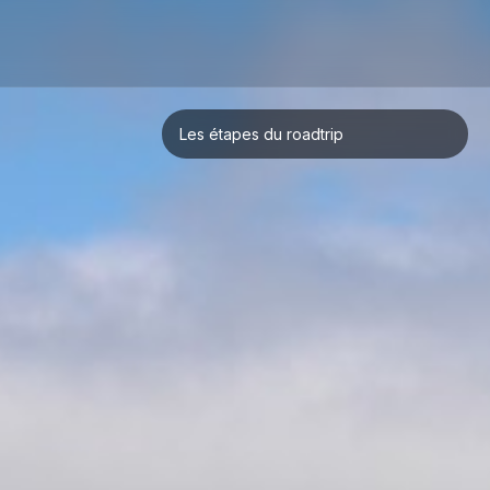
Les étapes du roadtrip
San Francisco
Yosemite
Death Valley
Las Vegas
Flagstaff
Grand Canyon